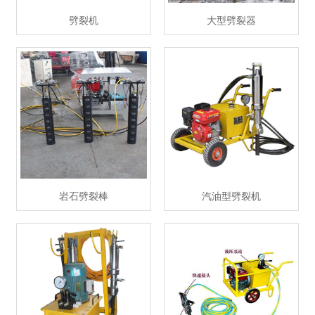
劈裂机
大型劈裂器
岩石劈裂棒
汽油型劈裂机