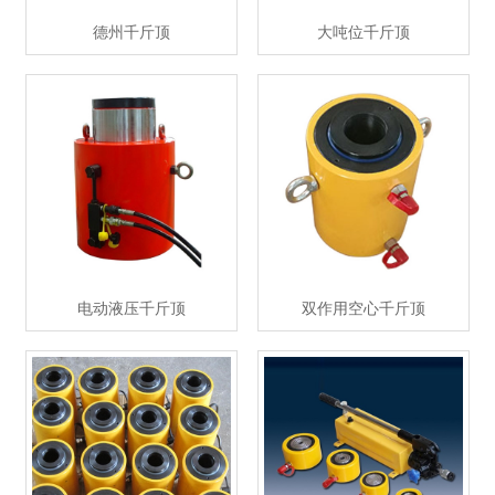
德州千斤顶
大吨位千斤顶
电动液压千斤顶
双作用空心千斤顶