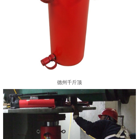
德州千斤顶