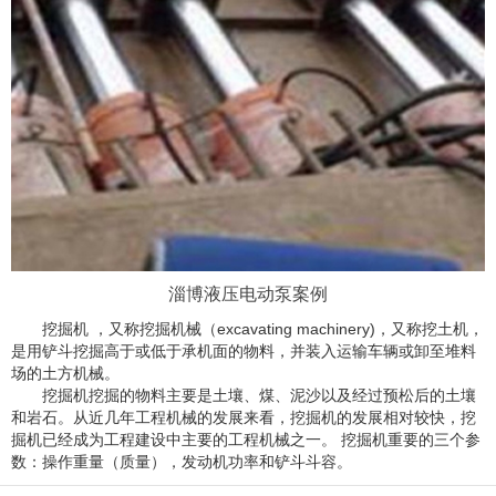
淄博液压电动泵案例
挖掘机 ，又称挖掘机械（excavating machinery)，又称挖土机，
是用铲斗挖掘高于或低于承机面的物料，并装入运输车辆或卸至堆料
场的土方机械。
挖掘机挖掘的物料主要是土壤、煤、泥沙以及经过预松后的土壤
和岩石。从近几年工程机械的发展来看，挖掘机的发展相对较快，挖
掘机已经成为工程建设中主要的工程机械之一。 挖掘机重要的三个参
数：操作重量（质量），发动机功率和铲斗斗容。
上一条：
淄博液压电动泵案例